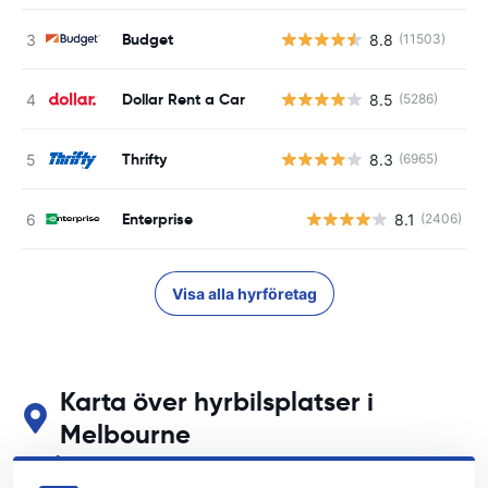
Budget
8.8
(11503)
Dollar Rent a Car
8.5
(5286)
Thrifty
8.3
(6965)
Enterprise
8.1
(2406)
Visa alla hyrföretag
Karta över hyrbilsplatser i
Melbourne
Se våra huvudsakliga biluthyrningsplatser i Melbourne