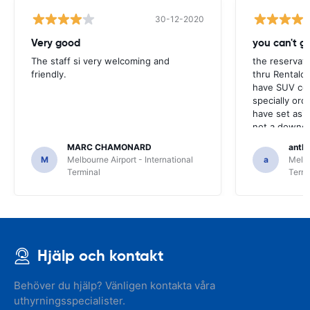
30-12-2020
Very good
you can't g
The staff si very welcoming and
the reservat
friendly.
thru Rentalca
have SUV cou
specially ord
have set asid
not a downgr
did make an 
MARC CHAMONARD
anth
convertible
M
Melbourne Airport - International
a
Melbo
Terminal
Termi
Hjälp och kontakt
Behöver du hjälp? Vänligen kontakta våra
uthyrningsspecialister.