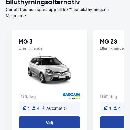
biluthyrningsalternativ
Gör ett bud och spara upp till 50 % på biluthyrningen i
Melbourne
MG 3
MG ZS
Eller liknande
Eller liknande
Från
Från
/dag
/dag
4
4
Automatisk
4
4
A
Välj
V