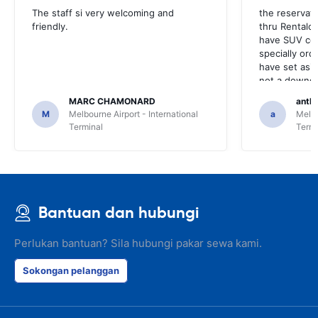
The staff si very welcoming and
the reservat
friendly.
thru Rentalca
have SUV cou
specially ord
have set asid
not a downgr
did make an 
MARC CHAMONARD
anth
convertible
M
Melbourne Airport - International
a
Melbo
Terminal
Termi
Bantuan dan hubungi
Perlukan bantuan? Sila hubungi pakar sewa kami.
Sokongan pelanggan