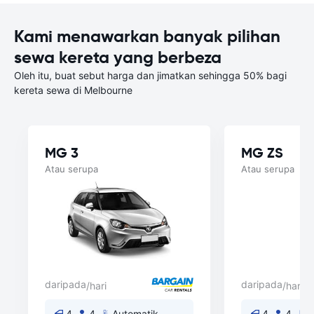
Kami menawarkan banyak pilihan
sewa kereta yang berbeza
Oleh itu, buat sebut harga dan jimatkan sehingga 50% bagi
kereta sewa di Melbourne
MG 3
MG ZS
Atau serupa
Atau serupa
daripada
daripada
/hari
/hari
4
4
Automatik
4
4
A