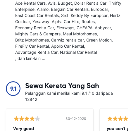
Ace Rental Cars
Avis
Budget
Dollar Rent a Car
Thrifty
Enterprise
Alamo
Bargain Car Rentals
Europcar
East Coast Car Rentals
Sixt
Keddy By Europcar
Hertz
Goldcar
Yesaway
Alpha Car Hire
Routes
Economy Rent a Car
Flexways
CHEAPA
Abbycar
Mighty Cars & Campers
Maui Motorhomes
Britz Motorhomes
Carwiz rent a car
Green Motion
FireFly Car Rental
Apollo Car Rental
Advantage Rent a Car
National Car Rental
, dan lain-lain ...
Sewa Kereta Yang Sah
9.1
Pelanggan kami menilai kami 9.1 /10 daripada
12842
30-12-2020
Very good
you can't g