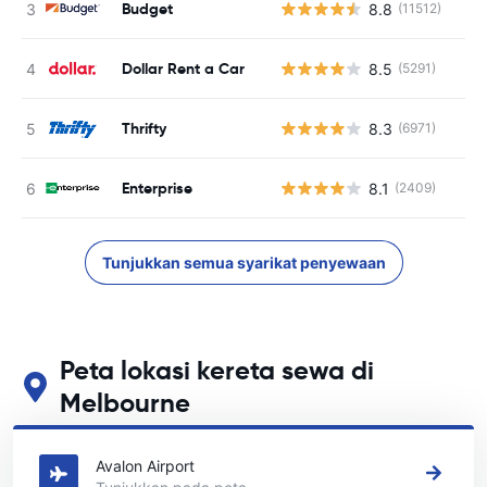
Budget
8.8
(11512)
Dollar Rent a Car
8.5
(5291)
Thrifty
8.3
(6971)
Enterprise
8.1
(2409)
T
Tunjukkan semua syarikat penyewaan
Peta lokasi kereta sewa di
Melbourne
Lihat lokasi sewa kereta utama kami di Melbourne
Avalon Airport