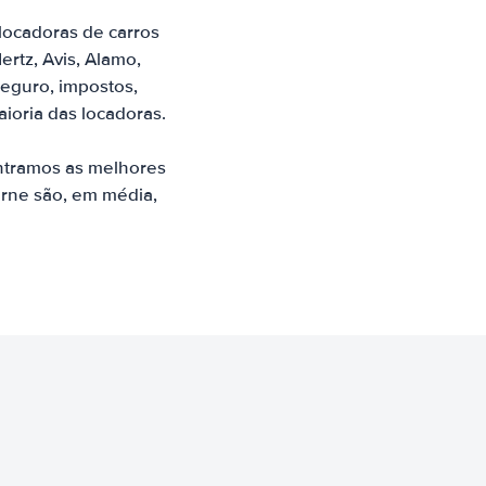
locadoras de carros
tz, Avis, Alamo,
seguro, impostos,
ioria das locadoras.
ntramos as melhores
ourne são, em média,