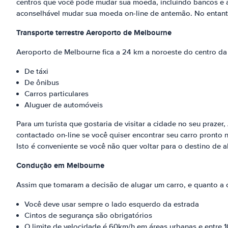
centros que você pode mudar sua moeda, incluindo bancos e 
aconselhável mudar sua moeda on-line de antemão. No entanto
Transporte terrestre Aeroporto de Melbourne
Aeroporto de Melbourne fica a 24 km a noroeste do centro da 
De táxi
De ônibus
Carros particulares
Aluguer de automóveis
Para um turista que gostaria de visitar a cidade no seu praze
contactado on-line se você quiser encontrar seu carro pronto
Isto é conveniente se você não quer voltar para o destino de a
Condução em Melbourne
Assim que tomaram a decisão de alugar um carro, e quanto a
Você deve usar sempre o lado esquerdo da estrada
Cintos de segurança são obrigatórios
O limite de velocidade é 60km/h em áreas urbanas e entre 