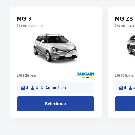
MG 3
MG ZS
Ou equivalente
Ou equival
Desde
Desde
/dia
/dia
4
4
Automático
4
Selecionar