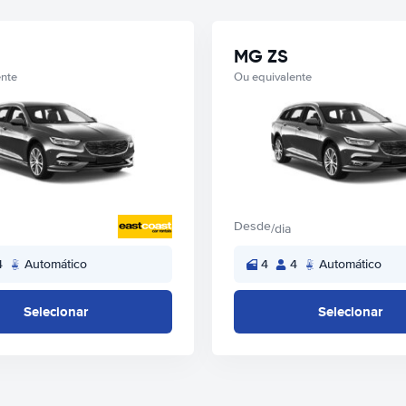
MG ZS
ente
Ou equivalente
Desde
/dia
4
Automático
4
4
Automático
Selecionar
Selecionar