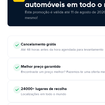
automóveis em todo o
Esta promoção é válida até 11 de agosto de 2026
mesmo!
Cancelamento
grátis
Até 48 horas antes da hora agendada para levantamento
Melhor preço garantido
Encontraste um preço melhor? Fazemos-te uma oferta mel
24000+
lugares de recolha
Localizações em todo o mundo