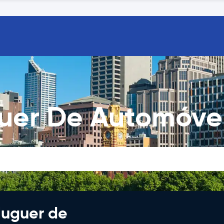
uer De Automóve
luguer de