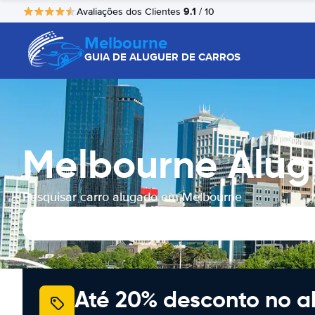
9.1
Avaliações dos Clientes
/ 10
Melbourne
GUIA DE ALUGUER DE CARROS
Melbourne Alug
Pesquisar carro alugado em Melbourne
Até 20% desconto no a