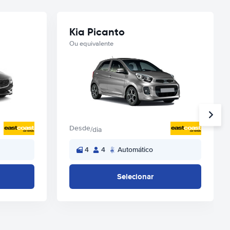
Kia Picanto
Ou equivalente
Desde
/dia
4
4
Automático
Selecionar