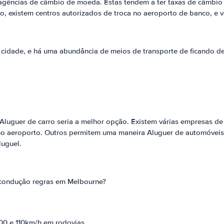
agências de câmbio de moeda. Estas tendem a ter taxas de câmbio
, existem centros autorizados de troca no aeroporto de banco, e v
cidade, e há uma abundância de meios de transporte de ficando de 
r, Aluguer de carro seria a melhor opção. Existem várias empresas d
 no aeroporto. Outros permitem uma maneira Aluguer de automóveis
luguel.
 condução regras em Melbourne?
100 e 110km/h em rodovias