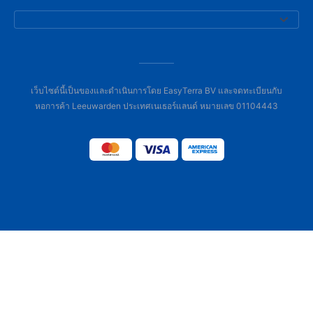
เว็บไซต์นี้เป็นของและดำเนินการโดย EasyTerra BV และจดทะเบียนกับ
หอการค้า Leeuwarden ประเทศเนเธอร์แลนด์ หมายเลข 01104443