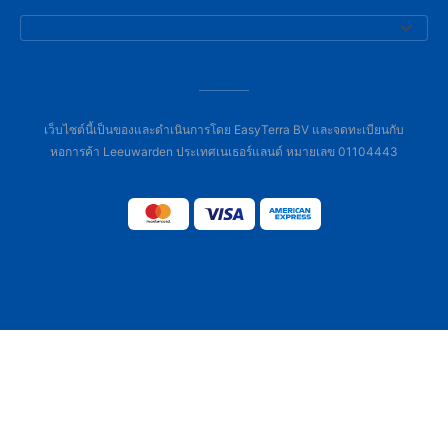
เว็บไซต์นี้เป็นของและดำเนินการโดย EasyTerra BV และจดทะเบียนกับ
หอการค้า Leeuwarden ประเทศเนเธอร์แลนด์ หมายเลข 01104443