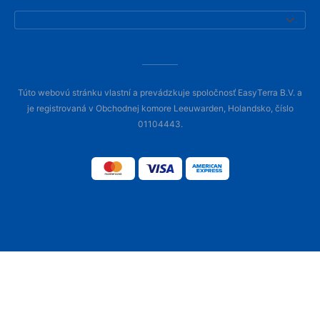
Túto webovú stránku vlastní a prevádzkuje spoločnosť EasyTerra B.V. a
je registrovaná v Obchodnej komore Leeuwarden, Holandsko, číslo
01104443.