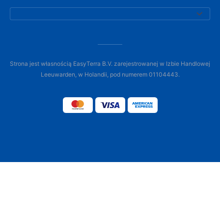
Strona jest własnością EasyTerra B.V. zarejestrowanej w Izbie Handlowej
Leeuwarden, w Holandii, pod numerem 01104443.