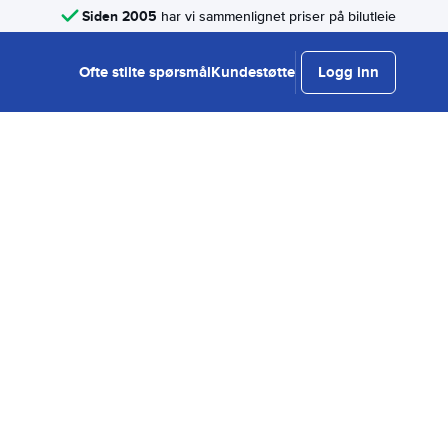
Siden 2005
har vi sammenlignet priser på bilutleie
Ofte stilte spørsmål
Kundestøtte
Logg inn