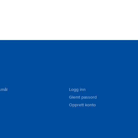
smål
Logg inn
Glemt passord
Opprett konto